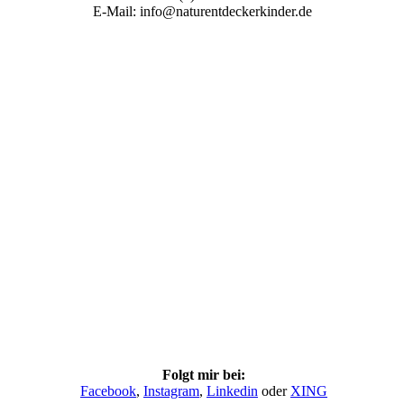
E-Mail: info@naturentdeckerkinder.de
Siegel-Entspannungstrainer_1
Siegel-Familiencoach
Siegel-Glueckstrainer
Siegel-Lerncoach_1
Siegel-Lifecoach
Siegel-Stresspraeventionstrainer
Siegel-Dyskalkulietrainer
Siegel-Legasthenietrainer
Folgt mir bei:
Facebook
,
Instagram
,
Linkedin
oder
XING