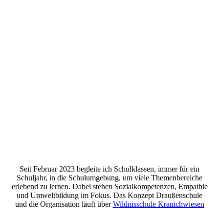
20230509_151238
20230510_085252
20230510_092616
20230511_115833
20230512_090109
Seit Februar 2023 begleite ich Schulklassen, immer für ein
Schuljahr, in die Schulumgebung, um viele Themenbereiche
erlebend zu lernen. Dabei stehen Sozialkompetenzen, Empathie
und Umweltbildung im Fokus. Das Konzept Draußenschule
und die Organisation läuft über
Wildnisschule Kranichwiesen