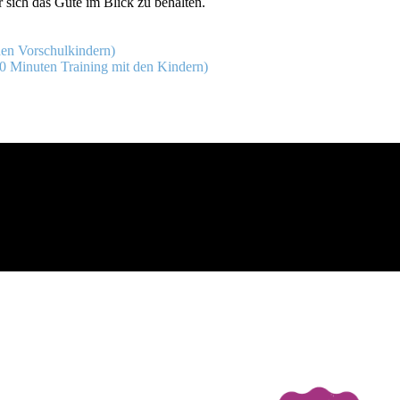
r sich das Gute im Blick zu behalten.
den Vorschulkindern)
90 Minuten Training mit den Kindern)