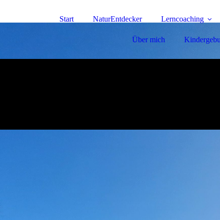
Start
NaturEntdecker
Lerncoaching
Über mich
Kindergebu