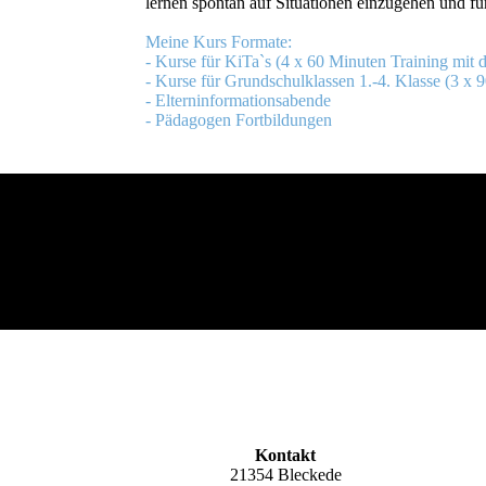
lernen spontan auf Situationen einzugehen und fü
Meine Kurs Formate:
- Kurse für KiTa`s (4 x 60 Minuten Training mit 
- Kurse für Grundschulklassen 1.-4. Klasse (3 x 
- Elterninformationsabende
- Pädagogen Fortbildungen
Kontakt
21354 Bleckede